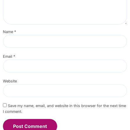
Name
*
Email
*
Website
Save my name, email, and website in this browser for the next time
I comment.