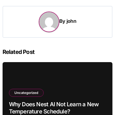
By
john
Related Post
Uncategorized
Why Does Nest AI Not Learn a New
Temperature Schedule?