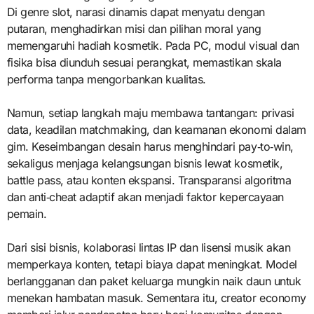
Di genre slot, narasi dinamis dapat menyatu dengan
putaran, menghadirkan misi dan pilihan moral yang
memengaruhi hadiah kosmetik. Pada PC, modul visual dan
fisika bisa diunduh sesuai perangkat, memastikan skala
performa tanpa mengorbankan kualitas.
Namun, setiap langkah maju membawa tantangan: privasi
data, keadilan matchmaking, dan keamanan ekonomi dalam
gim. Keseimbangan desain harus menghindari pay‑to‑win,
sekaligus menjaga kelangsungan bisnis lewat kosmetik,
battle pass, atau konten ekspansi. Transparansi algoritma
dan anti‑cheat adaptif akan menjadi faktor kepercayaan
pemain.
Dari sisi bisnis, kolaborasi lintas IP dan lisensi musik akan
memperkaya konten, tetapi biaya dapat meningkat. Model
berlangganan dan paket keluarga mungkin naik daun untuk
menekan hambatan masuk. Sementara itu, creator economy