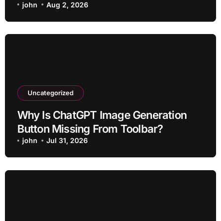
john
Aug 2, 2026
Uncategorized
Why Is ChatGPT Image Generation
Button Missing From Toolbar?
john
Jul 31, 2026