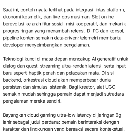
Saat ini, contoh nyata terlihat pada integrasi lintas platform,
ekonomi kosmetik, dan live-ops musiman. Slot online
berevolusi ke arah fitur sosial, misi kooperatif, dan mekanik
progres ringan yang menambah retensi. Di PC dan konsol,
pipeline konten semakin data‑driven; telemetri membantu
developer menyeimbangkan pengalaman.
Teknologi kunci di masa depan mencakup AI generatif untuk
dialog dan quest, streaming ultra-rendah latensi, serta input
baru seperti haptik penuh dan pelacakan mata. Di sisi
backend, orkestrasi cloud akan memperbesar dunia
persisten dan simulasi sistemik. Bagi kreator, alat UGC
semakin mudah sehingga pemain dapat menjadi sutradara
pengalaman mereka sendiri.
Bayangkan cloud gaming ultra-low latency di jaringan 6g
lahir sebagai judul perdana: pemain berinteraksi dengan
karakter dan lingkungan yang bereaksi secara kontekstual.